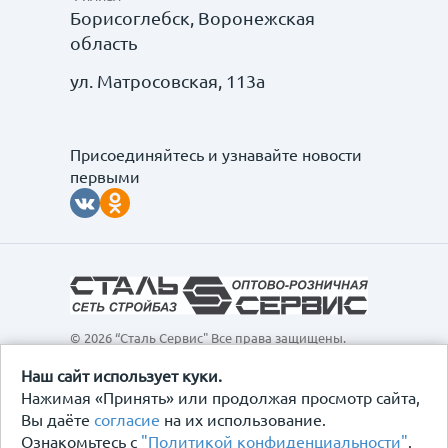
Борисоглебск, Воронежская
область
ул. Матросовская, 113а
Присоединяйтесь и узнавайте новости
первыми
© 2026 “Сталь Сервис" Все права защищены.
Обращаем ваше внимание на то, что данный
интернет-сайт, а также вся информация о товарах и
Наш сайт использует куки.
ценах, предоставленная на нём, носит
Нажимая «Принять» или продолжая просмотр сайта,
исключительно информационный характер и ни при
Вы даёте
согласие
на их использование.
каких условиях не является публичной офертой,
Ознакомьтесь с
"Политикой конфиденциальности"
.
определяемой положениями Статьи 437