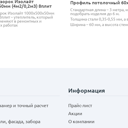
зорок Изолайт
Профиль потолочный 60
50мм (4м2/0,2м3) 8плит
Стандартная длина – 3 метра, 
рок Изолайт 1000х500х50мм
подобрать изделия до 6 м.
8плит – утеплитель, который
Толщина стали 0,35-0,55 мм, а в
еняют в ремонтных и
Ширина – 60 мм, а высота стен
х работах
Информация
замер и точный расчет
Прайс-лист
Акции
ли, фасада, забора
О компании