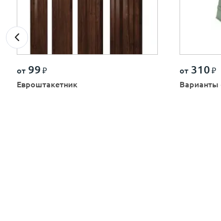
99
310
от
₽
от
₽
Евроштакетник
Варианты 