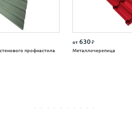
630
от
₽
стенового профнастила
Металлочерепица