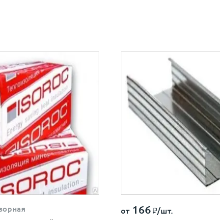
166
ворная
от
₽/шт.