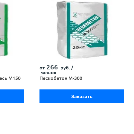
266
от
руб. /
мешок
есь М150
Пескобетон М-300
Заказать