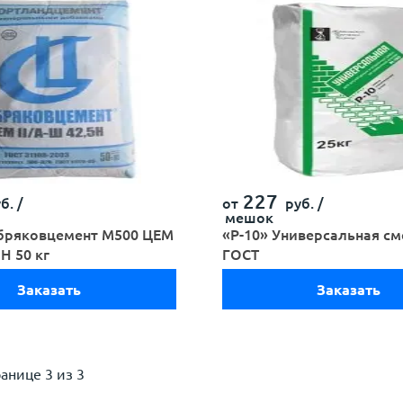
227
б. /
от
руб. /
мешок
бряковцемент М500 ЦЕМ
«Р-10» Универсальная см
 Н 50 кг
ГОСТ
Заказать
Заказать
ранице
3 из 3