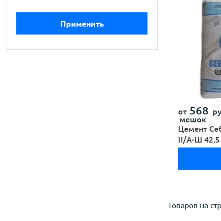
568
от
ру
мешок
Цемент Се
II/А-Ш 42.5
Товаров на ст