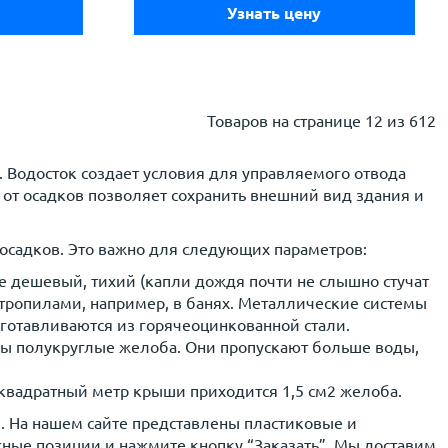
Узнать цену
Товаров на странице
12 из 612
д. Водосток создает условия для управляемого отвода
а от осадков позволяет сохранить внешний вид здания и
осадков. Это важно для следующих параметров:
 дешевый, тихий (капли дождя почти не слышно стучат
 стропилами, например, в банях. Металлические системы
готавливаются из горячеоцинкованной стали.
ны полукруглые желоба. Они пропускают больше воды,
 квадратный метр крыши приходится 1,5 см2 желоба.
. На нашем сайте представлены пластиковые и
жные позиции и нажмите кнопку “Заказать”. Мы доставим