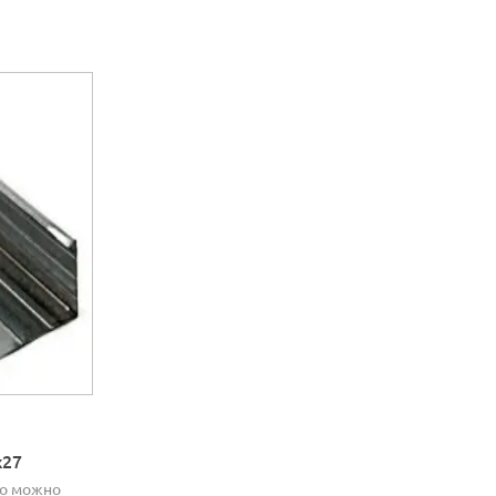
х27
но можно