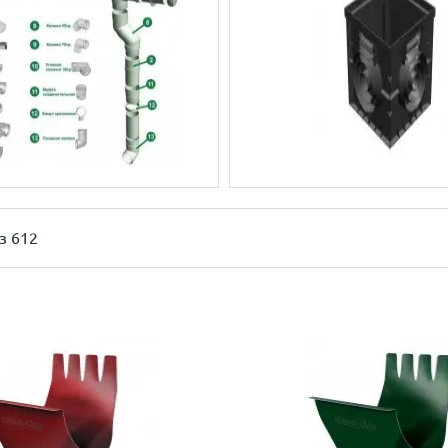
з 612