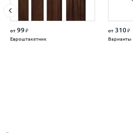
99
310
от
₽
от
₽
Евроштакетник
Варианты 