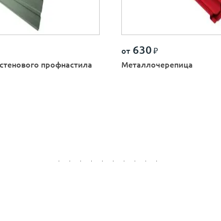
630
от
₽
стенового профнастила
Металлочерепица