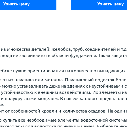
Узнать цену
Узнать цену
 из множества деталей: желобов, труб, соединителей и т.
 вода не застаивается в области фундамента. Такая защит
ебске нужно ориентироваться на количество выпадающих 
ют из пластика или металла. Пластиковый водосток более
го можно устанавливать даже на зданиях с неустойчивыми
 устойчивостью к внешним воздействиям. Их элементы из
 и полукруглыми моделям. В нашем каталоге представле
ия.
ит от особенностей кровли и количества осадков. На один
го купить все необходимые элементы водосточной системы
аксессуары для водостока по низким ценам. Выберите ну