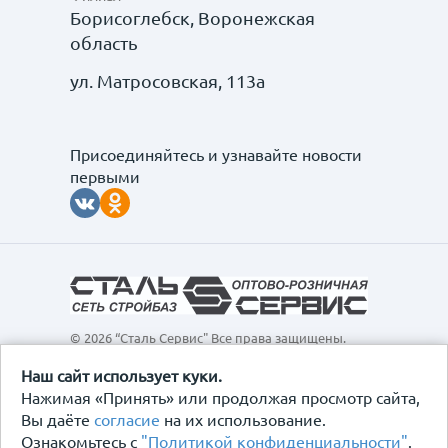
Борисоглебск, Воронежская
область
ул. Матросовская, 113а
Присоединяйтесь и узнавайте новости
первыми
© 2026 “Сталь Сервис" Все права защищены.
Обращаем ваше внимание на то, что данный
интернет-сайт, а также вся информация о товарах и
Наш сайт использует куки.
ценах, предоставленная на нём, носит
Нажимая «Принять» или продолжая просмотр сайта,
исключительно информационный характер и ни при
Вы даёте
согласие
на их использование.
каких условиях не является публичной офертой,
Ознакомьтесь с
"Политикой конфиденциальности"
.
определяемой положениями Статьи 437