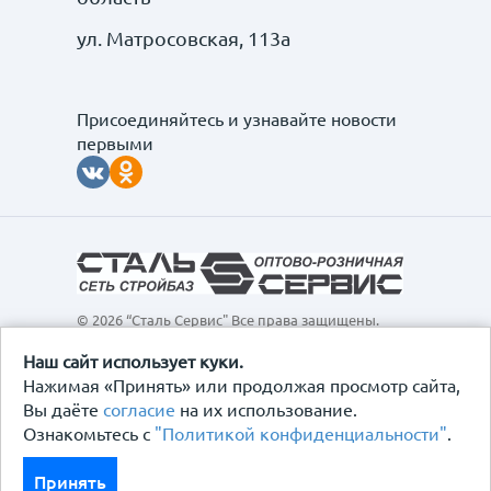
ул. Матросовская, 113а
Присоединяйтесь и узнавайте новости
первыми
© 2026 “Сталь Сервис" Все права защищены.
Обращаем ваше внимание на то, что данный
интернет-сайт, а также вся информация о товарах и
Наш сайт использует куки.
ценах, предоставленная на нём, носит
Нажимая «Принять» или продолжая просмотр сайта,
исключительно информационный характер и ни при
Вы даёте
согласие
на их использование.
каких условиях не является публичной офертой,
Ознакомьтесь с
"Политикой конфиденциальности"
.
определяемой положениями Статьи 437
Гражданского кодекса Российской Федерации.
Политика конфиденциальности
Принять
Договор-оферта