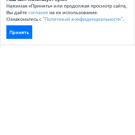
Нажимая «Принять» или продолжая просмотр сайта,
Вы даёте
согласие
на их использование.
Ознакомьтесь с
"Политикой конфиденциальности"
.
Принять
Каталог
Кровля кровельная система
Фасад
Ограждения заборы
Черный металлопрокат
Утеплители гидро пароизоляция
Водосточные системы
Показать больше