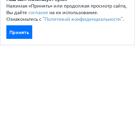
Нажимая «Принять» или продолжая просмотр сайта,
Вы даёте
согласие
на их использование.
Ознакомьтесь с
"Политикой конфиденциальности"
.
Принять
Каталог
Кровля кровельная система
Фасад
Ограждения заборы
Черный металлопрокат
Утеплители гидро пароизоляция
Водосточные системы
Показать больше