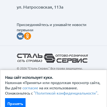
ул. Матросовская, 113а
Присоединяйтесь и узнавайте новости
первыми
© 2026 “Сталь Сервис" Все права защищены.
Обращаем ваше внимание на то, что данный
интернет-сайт, а также вся информация о товарах и
Наш сайт использует куки.
ценах, предоставленная на нём, носит
Нажимая «Принять» или продолжая просмотр сайта,
исключительно информационный характер и ни при
Вы даёте
согласие
на их использование.
каких условиях не является публичной офертой,
Ознакомьтесь с
"Политикой конфиденциальности"
.
определяемой положениями Статьи 437
Гражданского кодекса Российской Федерации.
Политика конфиденциальности
Принять
Договор-оферта