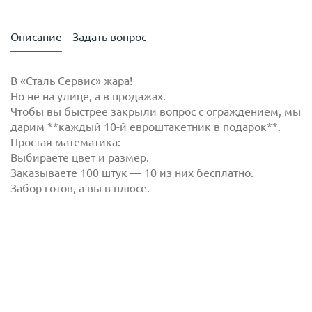
Описание
Задать вопрос
В «Сталь Сервис» жара!
Но не на улице, а в продажах.
Чтобы вы быстрее закрыли вопрос с ограждением, мы
дарим **каждый 10-й евроштакетник в подарок**.
Простая математика:
Выбираете цвет и размер.
Заказываете 100 штук — 10 из них бесплатно.
Забор готов, а вы в плюсе.
с
политикой обработки персональных данных
ознакомлен(-а) и даю
согласие
на обработку
персональных данных
с
политикой конфиденциальности
ознакомлен(-а)
и даю согласие