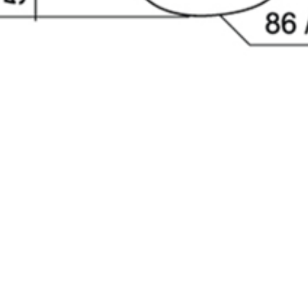
млен(-а) и