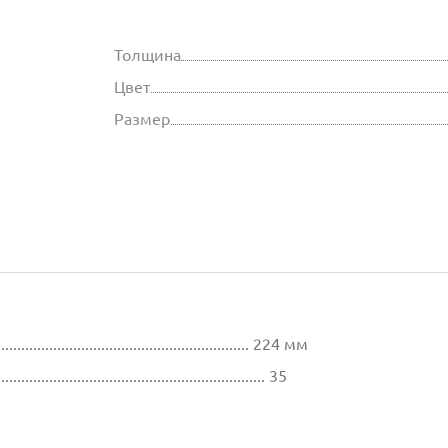
Толщина
Цвет
Размер
................................................................ 224 мм
............................................................ 35