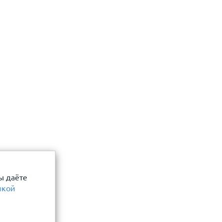
 даю согласие
Отправить
ы даёте
икой