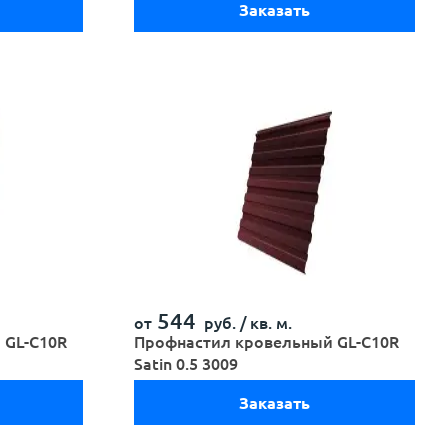
Заказать
544
от
руб. /
кв. м.
 GL-С10R
Профнастил кровельный GL-С10R
Satin 0.5 3009
Заказать