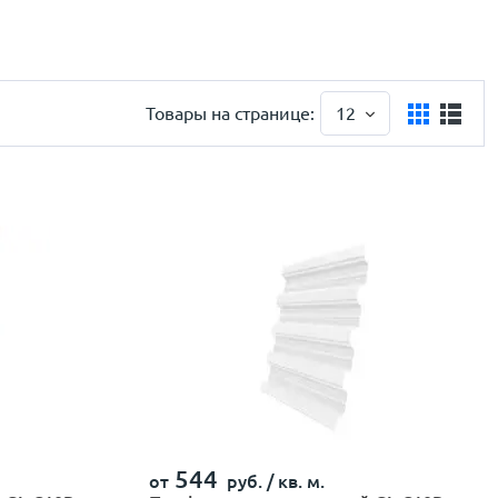
Товары на странице:
12
544
от
руб. /
кв. м.