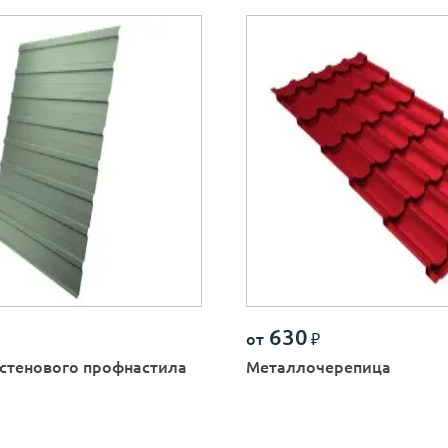
630
от
₽
стенового профнастила
Металлочерепица