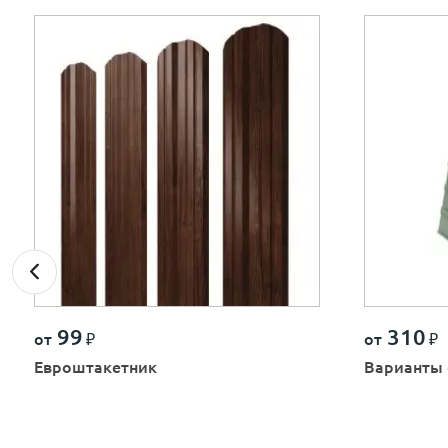
99
310
от
₽
от
₽
Евроштакетник
Варианты 