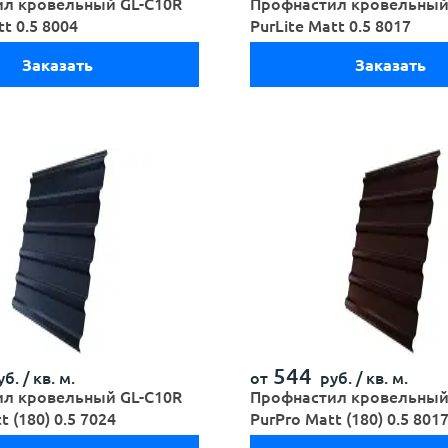
л кровельный GL-С10R
Профнастил кровельный
tt 0.5 8004
PurLite Мatt 0.5 8017
Заказать
Заказать
544
б. /
кв. м.
от
руб. /
кв. м.
л кровельный GL-С10R
Профнастил кровельный
t (180) 0.5 7024
PurPro Matt (180) 0.5 801