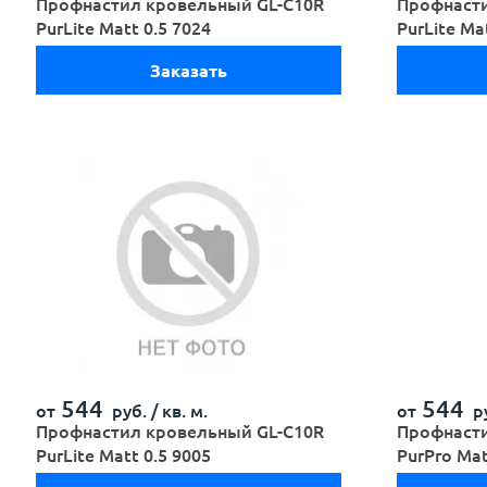
Профнастил кровельный GL-С10R
Профнасти
PurLite Мatt 0.5 7024
PurLite Мa
Заказать
544
544
от
руб. /
кв. м.
от
ру
Профнастил кровельный GL-С10R
Профнасти
PurLite Мatt 0.5 9005
PurPro Mat