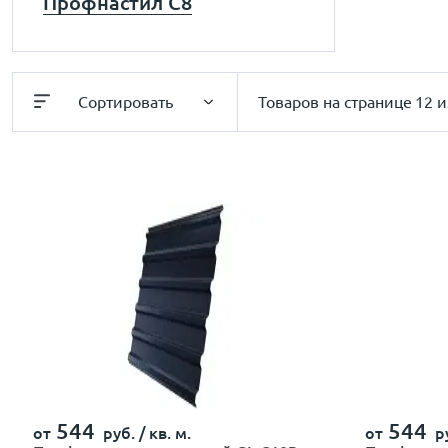
Профнастил С8
Сортировать
Товаров на странице
12 и
544
544
от
руб. /
кв. м.
от
ру