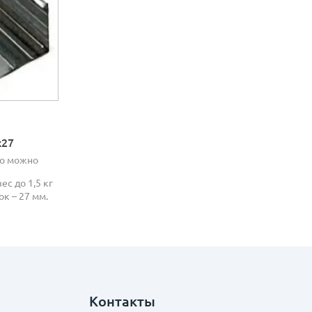
х27
но можно
ес до 1,5 кг
ок – 27 мм.
Контакты