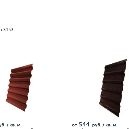
з 3153
544
б. /
кв. м.
от
руб. /
кв. м.