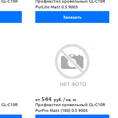
 GL-С10R
Профнастил кровельный GL-С10R
PurLite Мatt 0.5 9003
Заказать
544
от
руб. /
кв. м.
 GL-С10R
Профнастил кровельный GL-С10R
7
PurPro Matt (180) 0.5 9005