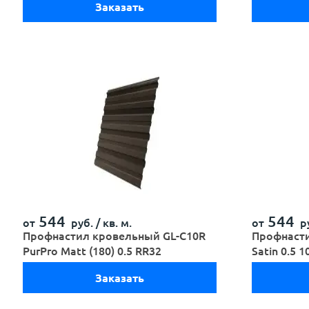
Заказать
544
544
от
руб. /
кв. м.
от
ру
Профнастил кровельный GL-С10R
Профнасти
PurPro Matt (180) 0.5 RR32
Satin 0.5 1
Заказать