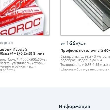
166
ворная
от
₽/шт.
зорок Изолайт
Профиль потолочный 60
50мм (4м2/0,2м3) 8плит
Стандартная длина – 3 метра, 
рок Изолайт 1000х500х50мм
подобрать изделия до 6 м.
8плит – утеплитель, который
Толщина стали 0,35-0,55 мм, а в
еняют в ремонтных и
Ширина – 60 мм, а высота стен
х работах
Информация