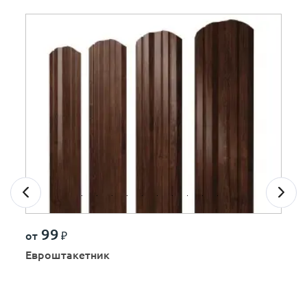
99
от
₽
Евроштакетник