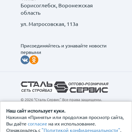
Борисоглебск, Воронежская
область
ул. Матросовская, 113а
Присоединяйтесь и узнавайте новости
первыми
© 2026 “Сталь Сервис" Все права защищены.
Обращаем ваше внимание на то, что данный
интернет-сайт, а также вся информация о товарах и
Наш сайт использует куки.
ценах, предоставленная на нём, носит
Нажимая «Принять» или продолжая просмотр сайта,
исключительно информационный характер и ни при
Вы даёте
согласие
на их использование.
каких условиях не является публичной офертой,
Ознакомьтесь с
"Политикой конфиденциальности"
.
определяемой положениями Статьи 437