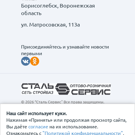
Борисоглебск, Воронежская
область
ул. Матросовская, 113а
Присоединяйтесь и узнавайте новости
первыми
© 2026 “Сталь Сервис" Все права защищены.
Обращаем ваше внимание на то, что данный
интернет-сайт, а также вся информация о товарах и
Наш сайт использует куки.
ценах, предоставленная на нём, носит
Нажимая «Принять» или продолжая просмотр сайта,
исключительно информационный характер и ни при
Вы даёте
согласие
на их использование.
каких условиях не является публичной офертой,
Ознакомьтесь с
"Политикой конфиденциальности"
.
определяемой положениями Статьи 437