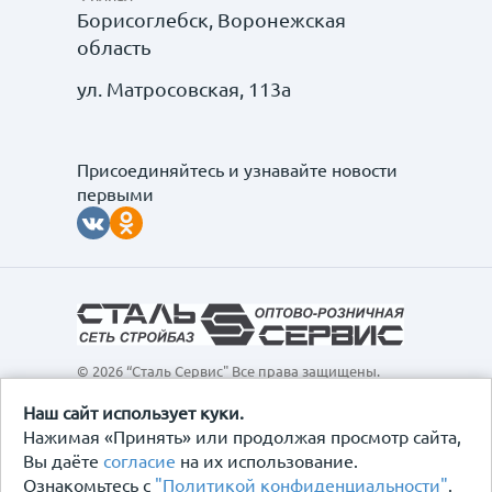
Борисоглебск, Воронежская
область
ул. Матросовская, 113а
Присоединяйтесь и узнавайте новости
первыми
© 2026 “Сталь Сервис" Все права защищены.
Обращаем ваше внимание на то, что данный
интернет-сайт, а также вся информация о товарах и
Наш сайт использует куки.
ценах, предоставленная на нём, носит
Нажимая «Принять» или продолжая просмотр сайта,
исключительно информационный характер и ни при
Вы даёте
согласие
на их использование.
каких условиях не является публичной офертой,
Ознакомьтесь с
"Политикой конфиденциальности"
.
определяемой положениями Статьи 437