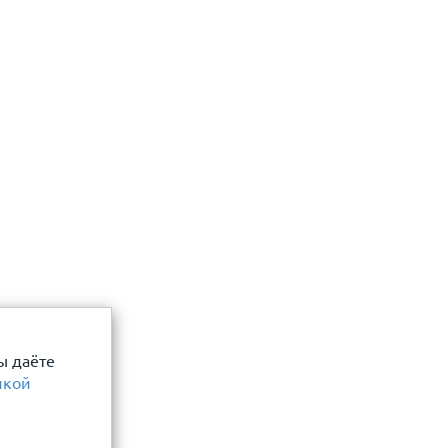
ы даёте
икой