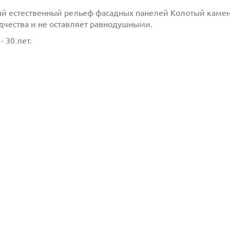
ый естественный рельеф фасадных панелей Колотый камень
дчества и не оставляет равнодушными.
- 30 лет.
млен(-а) и
 даю согласие
Отправить