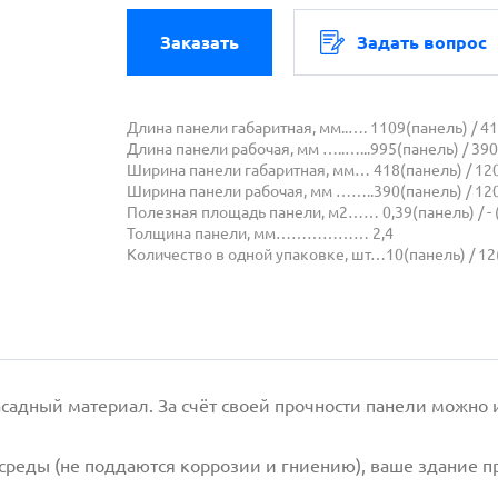
Заказать
Задать вопрос
Длина панели габаритная, мм..…. 1109(панель) / 41
Длина панели рабочая, мм …..…...995(панель) / 390
Ширина панели габаритная, мм… 418(панель) / 120
Ширина панели рабочая, мм ……..390(панель) / 120
Полезная площадь панели, м2…… 0,39(панель) / - 
Толщина панели, мм……………… 2,4
Количество в одной упаковке, шт…10(панель) / 12
ный материал. За счёт своей прочности панели можно ис
еды (не поддаются коррозии и гниению), ваше здание п