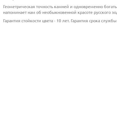
Геометрическая точность камней и одновременно богат
напоминает нам об необыкновенной красоте русского зо
Гарантия стойкости цвета - 10 лет. Гарантия срока службы 
с
политикой обработки персональных данных
ознако
даю
согласие
на обработку персональных данных
с
политикой конфиденциальности
ознакомлен(-а) и