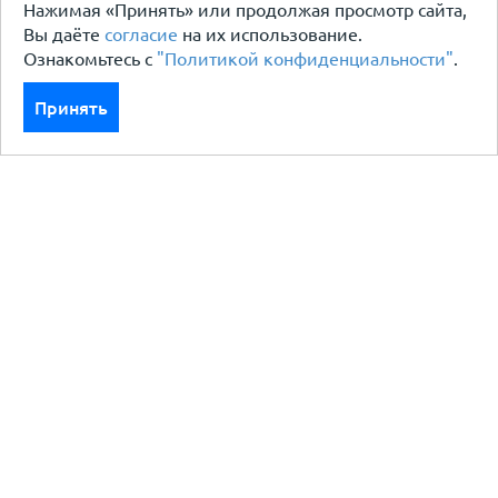
Нажимая «Принять» или продолжая просмотр сайта,
Вы даёте
согласие
на их использование.
Ознакомьтесь с
"Политикой конфиденциальности"
.
Принять
Каталог
Кровля кровельная система
Фасад
Ограждения заборы
Черный металлопрокат
Утеплители гидро пароизоляция
Водосточные системы
Показать больше
Услуги