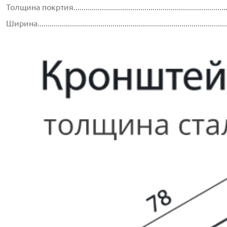
Толщина покртия...............................................................................
Ширина.............................................................................................