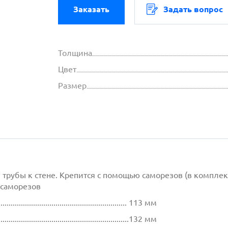
Заказать
Задать вопрос
Толщина
Цвет
Размер
трубы к стене. Крепится с помощью саморезов (в комплек
 саморезов
................................................................ 113 мм
.................................................................132 мм