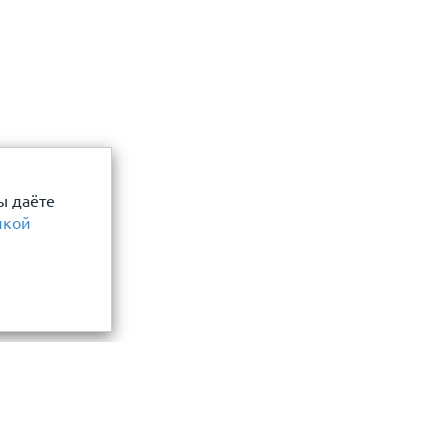
ы даёте
икой
Информация