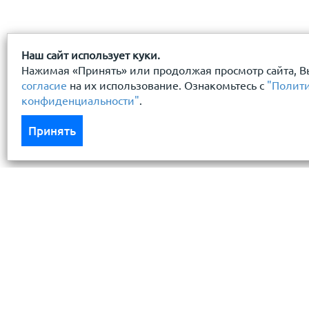
Наш сайт использует куки.
Нажимая «Принять» или продолжая просмотр сайта, В
согласие
на их использование. Ознакомьтесь с
"Полит
конфиденциальности"
.
Принять
Каталог
Услуги
Кровля кровельная система
Бесплатный 
Фасад
Доставка
Ограждения заборы
Монтаж кров