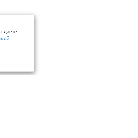
ы даёте
икой
Информация
замер и точный расчет
Прайс-лист
Акции
ли, фасада, забора
О компании