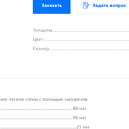
Заказать
Задать вопрос
Толщина
Цвет
Размер
чие легкие стены с помощью саморезов
................................................................ 80 мм
.................................................................90 мм
...............................................................25 мм