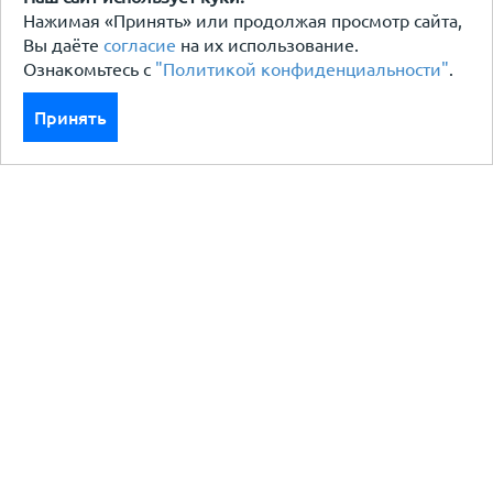
Нажимая «Принять» или продолжая просмотр сайта,
Вы даёте
согласие
на их использование.
Ознакомьтесь с
"Политикой конфиденциальности"
.
Принять
Каталог
Кровля кровельная система
Фасад
Ограждения заборы
Черный металлопрокат
Утеплители гидро пароизоляция
Водосточные системы
Показать больше