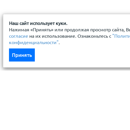
Наш сайт использует куки.
Нажимая «Принять» или продолжая просмотр сайта, В
согласие
на их использование. Ознакомьтесь с
"Полит
конфиденциальности"
.
Принять
Каталог
Услуги
Кровля кровельная система
Бесплатный 
Фасад
Доставка
Ограждения заборы
Монтаж кров