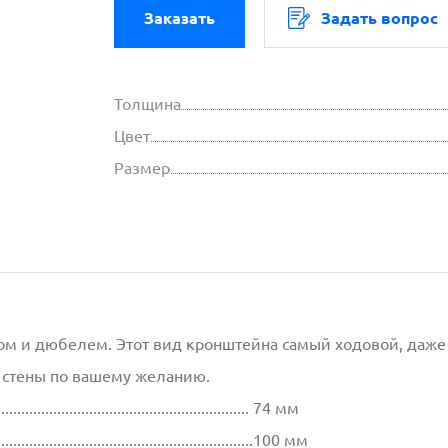
Заказать
Задать вопрос
Толщина
Цвет
Размер
ом и дюбелем. Этот вид кронштейна самый ходовой, даже 
о стены по вашему желанию.
................................................................ 74 мм
.................................................................100 мм