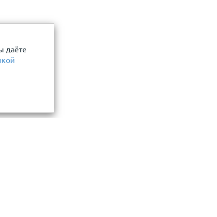
ы даёте
икой
Информация
замер и точный расчет
Прайс-лист
Акции
ли, фасада, забора
О компании