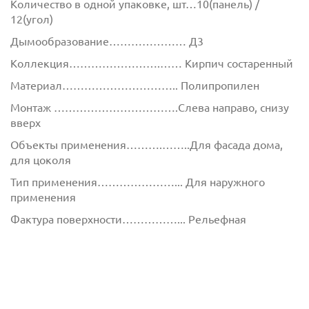
Количество в одной упаковке, шт…10(панель) /
12(угол)
Дымообразование………………… Д3
Коллекция…………………….…… Кирпич состаренный
Материал………………………….. Полипропилен
Монтаж …………………………….Слева направо, снизу
вверх
Объекты применения……….……..Для фасада дома,
для цоколя
Тип применения…………………... Для наружного
применения
Фактура поверхности……………... Рельефная
Фасадные полипропиленовые панели
универсальный
фасадный материал. За счёт своей прочности панели