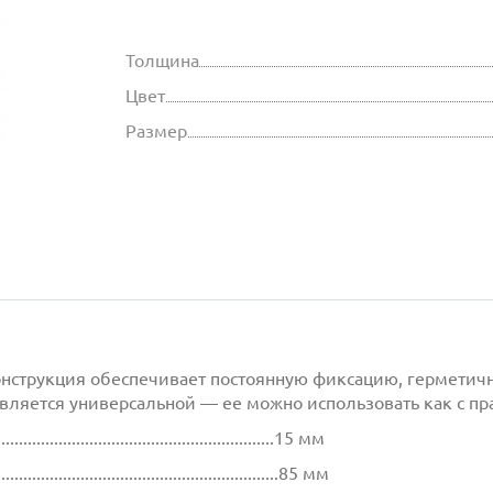
Толщина
Цвет
Размер
онструкция обеспечивает постоянную фиксацию, герметич
яется универсальной — ее можно использовать как с прав
................................................................15 мм
.................................................................85 мм