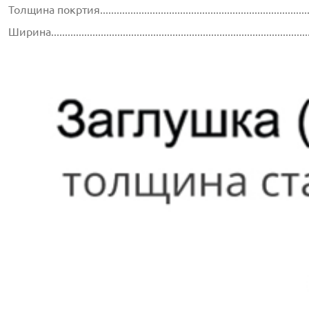
Толщина покртия...............................................................................
Ширина............................................................................................