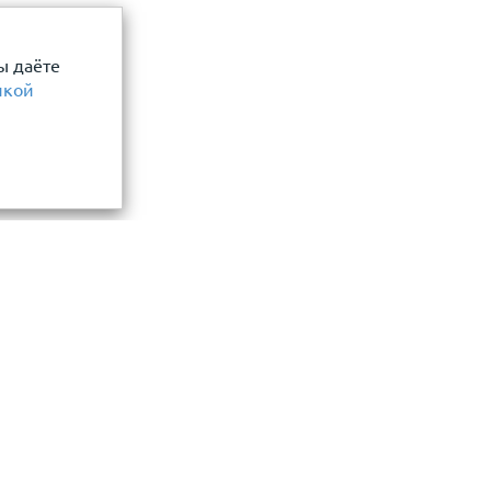
ы даёте
икой
Информация
замер и точный расчет
Прайс-лист
Акции
ли, фасада, забора
О компании
нения материалов
Сотрудничество
ла
Новости