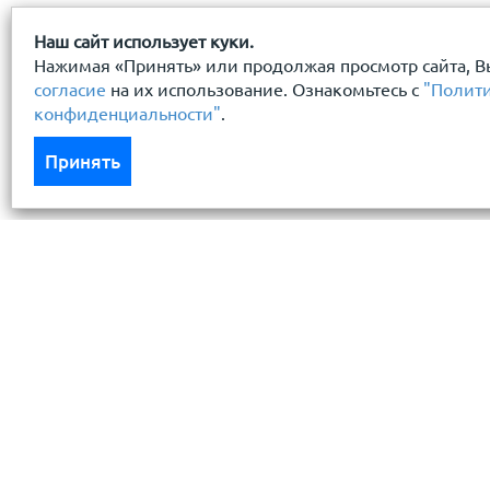
Наш сайт использует куки.
Нажимая «Принять» или продолжая просмотр сайта, В
согласие
на их использование. Ознакомьтесь с
"Полит
конфиденциальности"
.
Принять
Каталог
Услуги
Кровля кровельная система
Бесплатный 
Фасад
Доставка
Ограждения заборы
Монтаж кров
Черный металлопрокат
Условия хра
Утеплители гидро пароизоляция
Резка метал