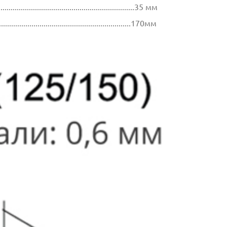
...............................................................35 мм
..................................................................170мм