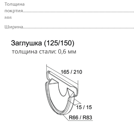
Толщина
покртия.............................................................................................
мм
Ширина............................................................................................