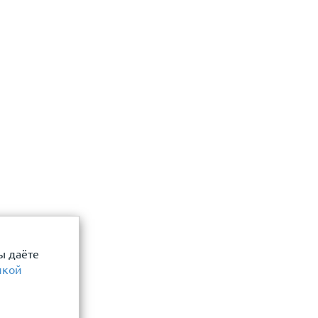
 даю согласие
Отправить
ы даёте
икой