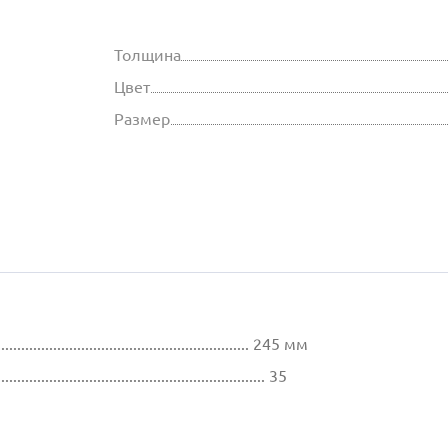
Толщина
Цвет
Размер
................................................................ 245 мм
............................................................ 35