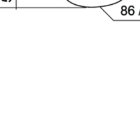
млен(-а) и