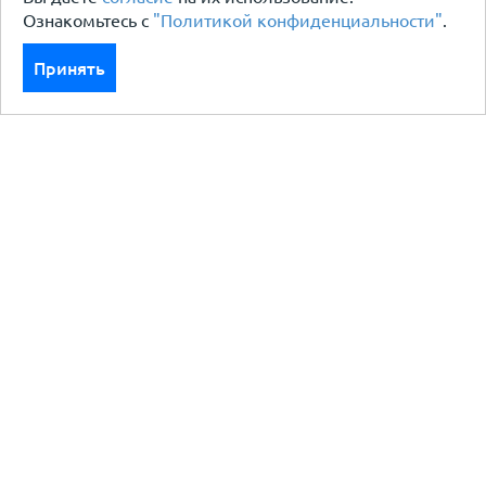
Ознакомьтесь с
"Политикой конфиденциальности"
.
Принять
Каталог
Кровля кровельная система
Фасад
Ограждения заборы
Черный металлопрокат
Утеплители гидро пароизоляция
Водосточные системы
Показать больше
Услуги