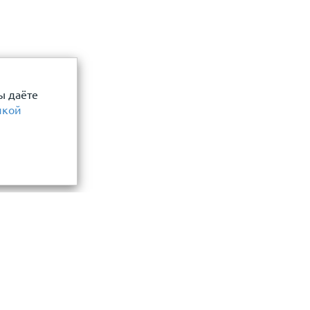
ы даёте
икой
Информация
замер и точный расчет
Прайс-лист
Акции