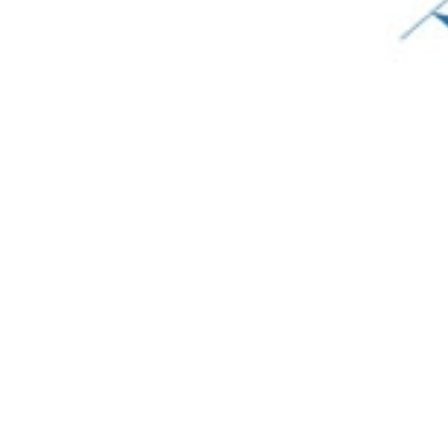
Эффект крупноформатной кладки
Терракотовые углы с фактурой тёсаного камня аккурат
основной тон, хорошо маскируют места стыков