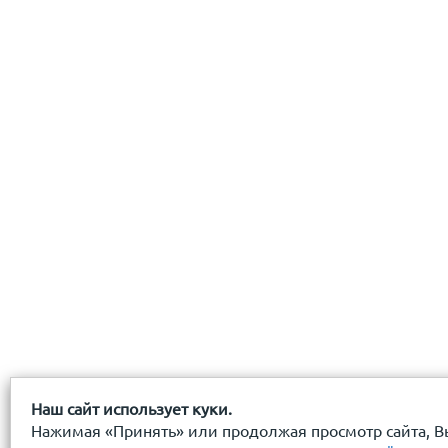
с
политикой обработки персональных данных
ознако
даю
согласие
на обработку персональных данных
с
политикой конфиденциальности
ознакомлен(-а) и
Наш сайт использует куки.
Нажимая «Принять» или продолжая просмотр сайта, В