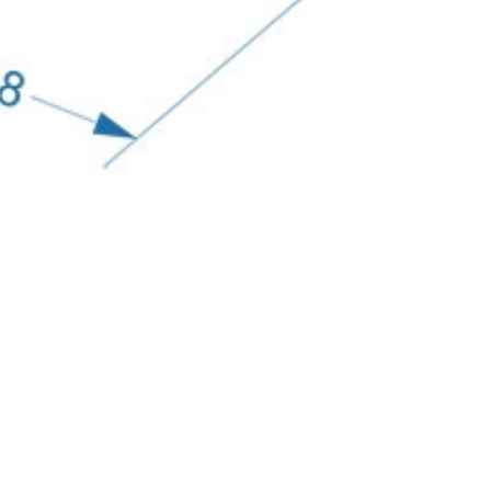
млен(-а) и