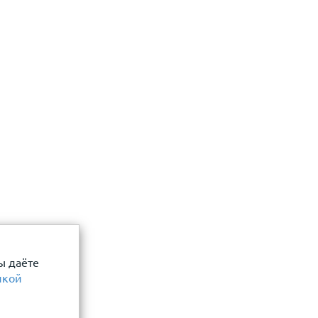
 даю согласие
Отправить
ы даёте
икой