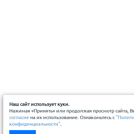
даю
согласие
на обработку персональных данных
с
политикой конфиденциальности
ознакомлен(-а) и
Наш сайт использует куки.
Нажимая «Принять» или продолжая просмотр сайта, В
согласие
на их использование. Ознакомьтесь с
"Полит
конфиденциальности"
.