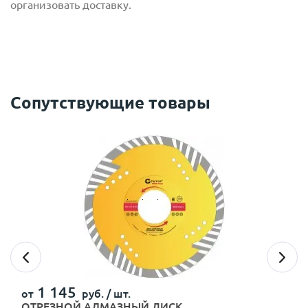
организовать доставку.
Сопутствующие товары
с
политикой обработки персональных данных
ознакомлен(-а) и даю
согласие
на обработку
персональных данных
с
политикой конфиденциальности
ознакомлен(-а)
и даю согласие
1 145
от
руб. /
шт.
ОТРЕЗНОЙ АЛМАЗНЫЙ ДИСК