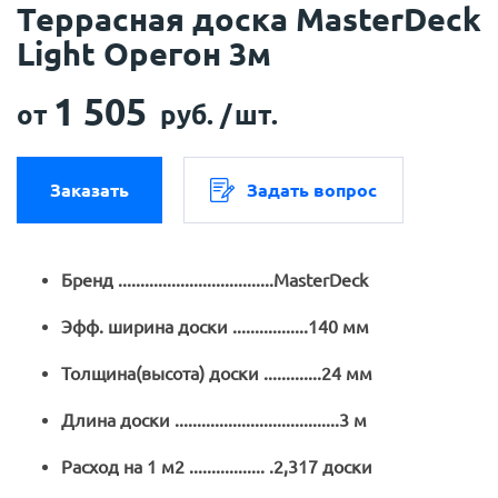
Террасная доска MasterDeck
Light Орегон 3м
1 505
от
руб. /
шт.
Заказать
Задать вопрос
Бренд ...................................MasterDeck
Эфф. ширина доски .................140 мм
Толщина(высота) доски .............24 мм
Длина доски .....................................3 м
Расход на 1 м2 ................. .2,317 доски