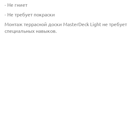
- Не гниет
- Не требует покраски
Монтаж террасной доски MasterDeck Light не требует
специальных навыков.
Террасная доска MasterDeck
с
политикой обработки персональных данных
ознакомлен(-а) и даю
согласие
на обработку
персональных данных