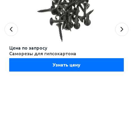
с
политикой обработки персональных данных
ознакомлен(-а) и даю
согласие
на обработку
персональных данных
с
политикой конфиденциальности
ознакомлен(-а)
Внимание!
и даю согласие
Цена по запросу
Саморезы для гипсокартона
Долго служат
Узнать цену
Легко монтируются
Не выцветают