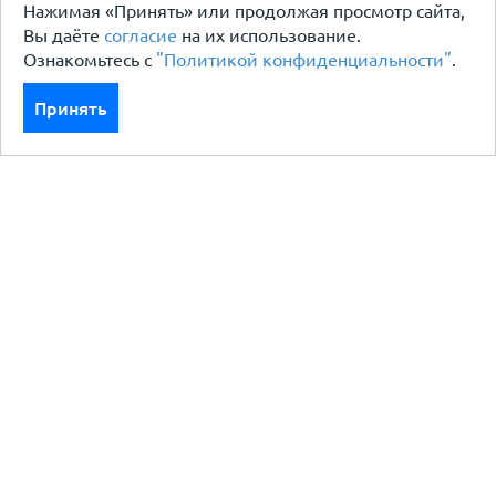
Нажимая «Принять» или продолжая просмотр сайта,
Вы даёте
согласие
на их использование.
Ознакомьтесь с
"Политикой конфиденциальности"
.
Принять
Каталог
Кровля кровельная система
Фасад
Ограждения заборы
Черный металлопрокат
Утеплители гидро пароизоляция
Водосточные системы
Показать больше
Услуги