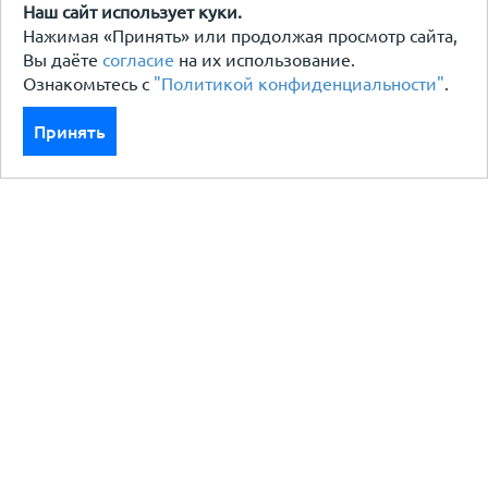
Наш сайт использует куки.
Нажимая «Принять» или продолжая просмотр сайта,
Вы даёте
согласие
на их использование.
Ознакомьтесь с
"Политикой конфиденциальности"
.
Принять
Каталог
Кровля кровельная система
Фасад
Ограждения заборы
Черный металлопрокат
Утеплители гидро пароизоляция
Водосточные системы
Показать больше