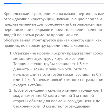
Кровельными ограждениями называют вертикальные
ограждающие конструкции, напоминающие перила и
предназначенные для обеспечения безопасности при
передвижении по крыше и предотвращения падения
людей во время ремонта кровли или ее
обслуживания. Монтируется данная конструкция, как
правило, по периметру кровли вдоль карниза.
Ограждение кровли «Борге» представляет собой
с
политикой обработки персональных данных
металлическую трубу круглого сечения.
ознакомлен(-а) и даю
согласие
на обработку
Толщина стенки трубы составляет 1,5 мм,
персональных данных
диаметр – 32 мм. В зависимости от типа
конструкции высота трубы может составлять 0,9
с
политикой конфиденциальности
ознакомлен(-а)
или 1,2 м. В трехметровый комплект ограждения
и даю согласие
входит 3 стойки.
Труба ограждения круглого сечения толщиной 1
мм, диаметром 32 мм и длиной 3 м с одной
стороны обжата для возможного удлинения до
бесконечности. В комплект ограждающей