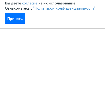
Вы даёте
согласие
на их использование.
Ознакомьтесь с
"Политикой конфиденциальности"
.
Принять
Каталог
Кровля кровельная система
Фасад
Ограждения заборы
Черный металлопрокат
Утеплители гидро пароизоляция
Водосточные системы
Показать больше
Услуги