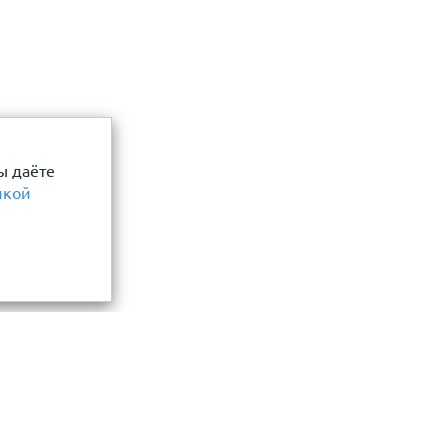
ы даёте
икой
Информация
замер и точный расчет
Прайс-лист