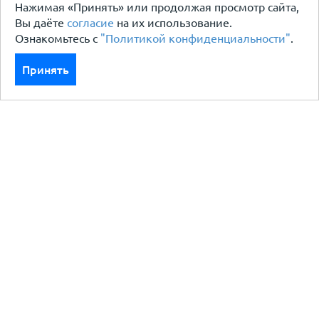
Нажимая «Принять» или продолжая просмотр сайта,
Вы даёте
согласие
на их использование.
Ознакомьтесь с
"Политикой конфиденциальности"
.
Принять
Каталог
Кровля кровельная система
Фасад
Ограждения заборы
Черный металлопрокат
Утеплители гидро пароизоляция
Водосточные системы
Показать больше
Услуги