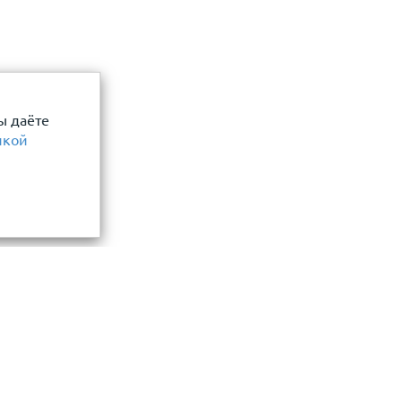
ы даёте
икой
Информация
замер и точный расчет
Прайс-лист
Акции