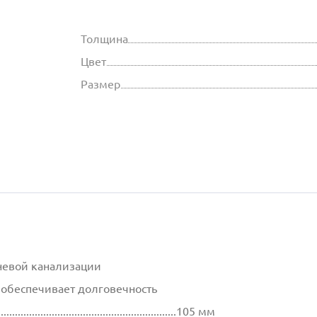
Толщина
Цвет
Размер
ивневой канализации
 обеспечивает долговечность
................................................................105 мм