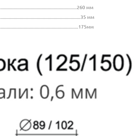
.................................................................260 мм
...............................................................35 мм
..................................................................175мм