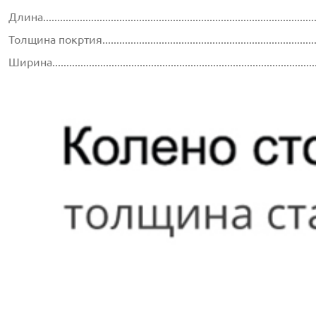
Длина...............................................................................................
Толщина покртия...............................................................................
Ширина............................................................................................