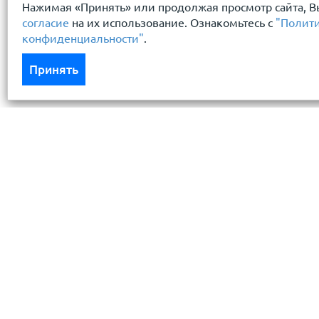
Нажимая «Принять» или продолжая просмотр сайта, В
согласие
на их использование. Ознакомьтесь с
"Полит
конфиденциальности"
.
Принять
Каталог
Услуги
Кровля кровельная система
Бесплатный 
Фасад
Доставка
Ограждения заборы
Монтаж кров
Черный металлопрокат
Условия хра
Утеплители гидро пароизоляция
Резка метал
Водосточные системы
Кредит