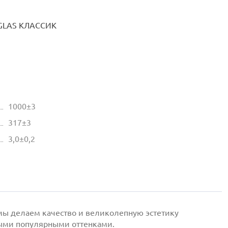
GLAS КЛАССИК
1000±3
317±3
3,0±0,2
мы делаем качество и великолепную эстетику
мыми популярными оттенками.