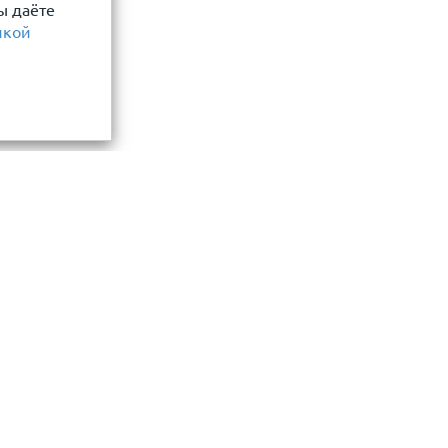
ы даёте
икой
Информация
замер и точный расчет
Прайс-лист
Акции
ли, фасада, забора
О компании
нения материалов
Сотрудничество
ла
Новости
Контакты