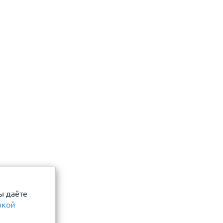
 даю согласие
Отправить
ы даёте
икой