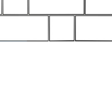
млен(-а) и