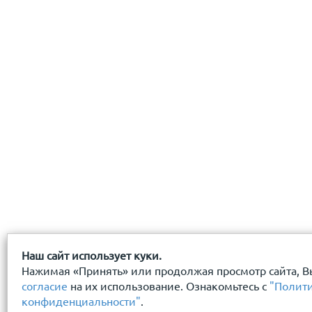
даю
согласие
на обработку персональных данных
с
политикой конфиденциальности
ознакомлен(-а) и
Наш сайт использует куки.
Нажимая «Принять» или продолжая просмотр сайта, В
согласие
на их использование. Ознакомьтесь с
"Полит
конфиденциальности"
.