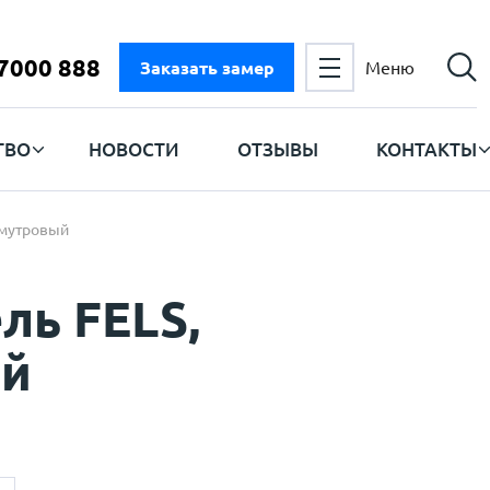
 7000 888
Заказать замер
Меню
ТВО
НОВОСТИ
ОТЗЫВЫ
КОНТАКТЫ
амутровый
ль FELS,
ый