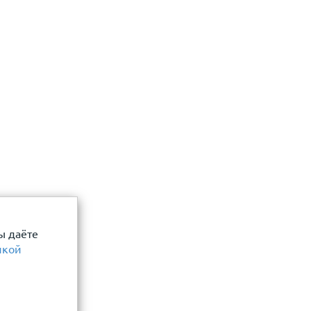
 даю согласие
Отправить
ы даёте
икой