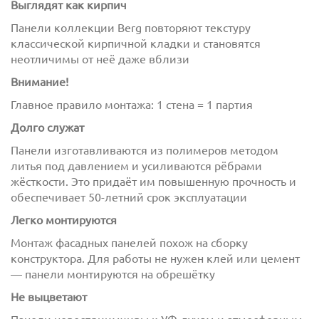
Выглядят как кирпич
Панели коллекции Berg повторяют текстуру
классической кирпичной кладки и становятся
неотличимы от неё даже вблизи
Внимание!
Главное правило монтажа: 1 стена = 1 партия
Долго служат
с
политикой обработки персональных данных
ознакомлен(-а) и даю
согласие
на обработку
Панели изготавливаются из полимеров методом
персональных данных
литья под давлением и усиливаются рёбрами
жёсткости. Это придаёт им повышенную прочность и
с
политикой конфиденциальности
ознакомлен(-а)
обеспечивает 50-летний срок эксплуатации
и даю согласие
Легко монтируются
Монтаж фасадных панелей похож на сборку
конструктора. Для работы не нужен клей или цемент
— панели монтируются на обрешётку
Не выцветают