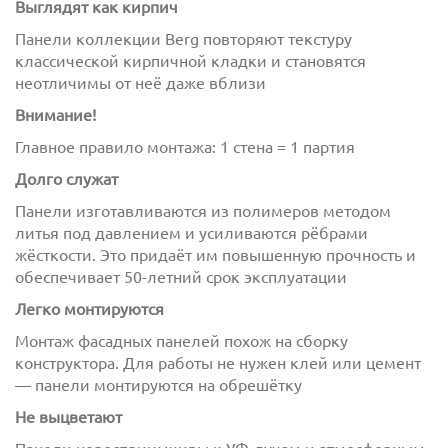
Выглядят как кирпич
Панели коллекции Berg повторяют текстуру
классической кирпичной кладки и становятся
неотличимы от неё даже вблизи
Внимание!
Главное правило монтажа: 1 стена = 1 партия
Долго служат
с
политикой обработки персональных данных
ознакомлен(-а) и даю
согласие
на обработку
Панели изготавливаются из полимеров методом
персональных данных
литья под давлением и усиливаются рёбрами
жёсткости. Это придаёт им повышенную прочность и
с
политикой конфиденциальности
ознакомлен(-а)
обеспечивает 50-летний срок эксплуатации
и даю согласие
Легко монтируются
Монтаж фасадных панелей похож на сборку
конструктора. Для работы не нужен клей или цемент
— панели монтируются на обрешётку
Не выцветают