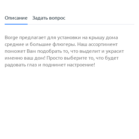
Описание
Задать вопрос
Borge предлагает для установки на крышу дома
средние и большие флюгеры. Наш ассортимент
поможет Вам подобрать то, что выделит и украсит
именно ваш дом! Просто выберите то, что будет
радовать глаз и поднимет настроение!
с
политикой обработки персональных данных
ознакомлен(-а) и даю
согласие
на обработку
персональных данных
с
политикой конфиденциальности
ознакомлен(-а)
и даю согласие