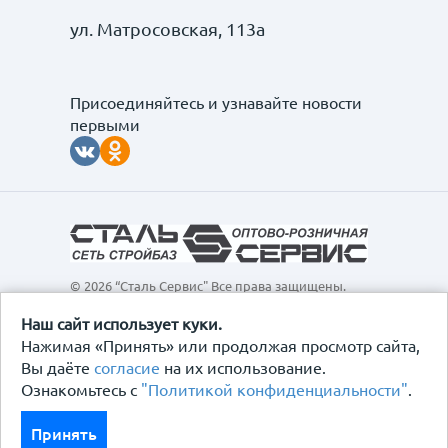
ул. Матросовская, 113а
Присоединяйтесь и узнавайте новости
первыми
© 2026 “Сталь Сервис" Все права защищены.
Обращаем ваше внимание на то, что данный
интернет-сайт, а также вся информация о товарах и
Наш сайт использует куки.
ценах, предоставленная на нём, носит
Нажимая «Принять» или продолжая просмотр сайта,
исключительно информационный характер и ни при
Вы даёте
согласие
на их использование.
каких условиях не является публичной офертой,
Ознакомьтесь с
"Политикой конфиденциальности"
.
определяемой положениями Статьи 437
Гражданского кодекса Российской Федерации.
Политика конфиденциальности
Принять
Договор-оферта