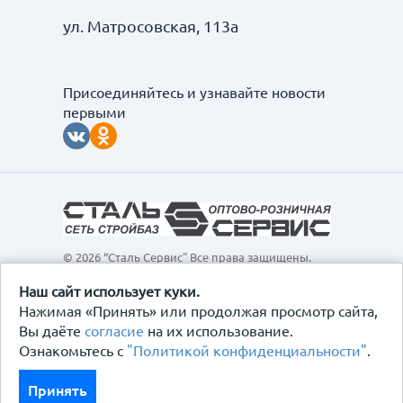
ул. Матросовская, 113а
Присоединяйтесь и узнавайте новости
первыми
© 2026 “Сталь Сервис" Все права защищены.
Обращаем ваше внимание на то, что данный
интернет-сайт, а также вся информация о товарах и
Наш сайт использует куки.
ценах, предоставленная на нём, носит
Нажимая «Принять» или продолжая просмотр сайта,
исключительно информационный характер и ни при
Вы даёте
согласие
на их использование.
каких условиях не является публичной офертой,
Ознакомьтесь с
"Политикой конфиденциальности"
.
определяемой положениями Статьи 437
Гражданского кодекса Российской Федерации.
Политика конфиденциальности
Принять
Договор-оферта