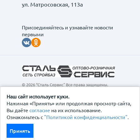
ул. Матросовская, 113а
Присоединяйтесь и узнавайте новости
первыми
© 2026 “Сталь Сервис" Все права защищены.
Обращаем ваше внимание на то, что данный
интернет-сайт, а также вся информация о товарах и
Наш сайт использует куки.
ценах, предоставленная на нём, носит
Нажимая «Принять» или продолжая просмотр сайта,
исключительно информационный характер и ни при
Вы даёте
согласие
на их использование.
каких условиях не является публичной офертой,
Ознакомьтесь с
"Политикой конфиденциальности"
.
определяемой положениями Статьи 437
Гражданского кодекса Российской Федерации.
Политика конфиденциальности
Принять
Договор-оферта