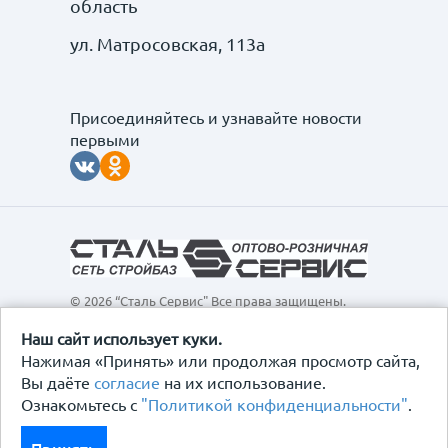
область
ул. Матросовская, 113а
Присоединяйтесь и узнавайте новости
первыми
© 2026 “Сталь Сервис" Все права защищены.
Обращаем ваше внимание на то, что данный
интернет-сайт, а также вся информация о товарах и
Наш сайт использует куки.
ценах, предоставленная на нём, носит
Нажимая «Принять» или продолжая просмотр сайта,
исключительно информационный характер и ни при
Вы даёте
согласие
на их использование.
каких условиях не является публичной офертой,
Ознакомьтесь с
"Политикой конфиденциальности"
.
определяемой положениями Статьи 437
Гражданского кодекса Российской Федерации.
Политика конфиденциальности