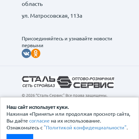
область
ул. Матросовская, 113а
Присоединяйтесь и узнавайте новости
первыми
© 2026 “Сталь Сервис" Все права защищены.
Обращаем ваше внимание на то, что данный
интернет-сайт, а также вся информация о товарах и
Наш сайт использует куки.
ценах, предоставленная на нём, носит
Нажимая «Принять» или продолжая просмотр сайта,
исключительно информационный характер и ни при
Вы даёте
согласие
на их использование.
каких условиях не является публичной офертой,
Ознакомьтесь с
"Политикой конфиденциальности"
.
определяемой положениями Статьи 437
Гражданского кодекса Российской Федерации.
Политика конфиденциальности